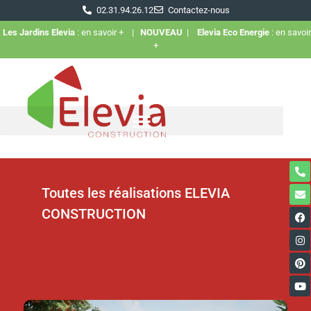
02.31.94.26.12
Contactez-nous
Les Jardins Elevia
: en savoir +
|
NOUVEAU
|
Elevia Eco Energie
: en savoir
+
Toutes les réalisations ELEVIA
CONSTRUCTION