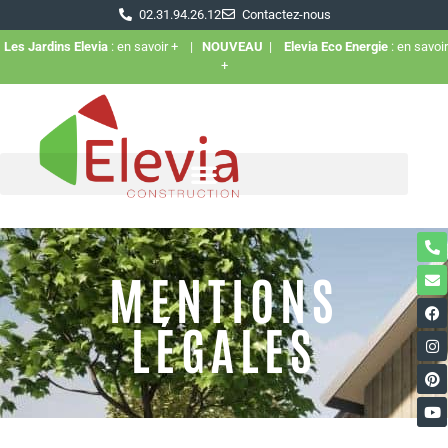
02.31.94.26.12
Contactez-nous
Les Jardins Elevia
: en savoir +
|
NOUVEAU
|
Elevia Eco Energie
: en savoir
+
MENTIONS
LÉGALES