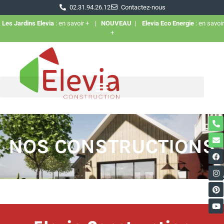
02.31.94.26.12
Contactez-nous
Les Jardins Elevia
: en savoir +
|
NOUVEAU
|
Elevia Eco Energie
: en savoir
+
NOS CONSTRUCTIONS