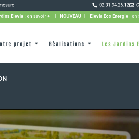
 mesure
02.31.94.26.12
C
rdins Elevia
: en savoir +
|
NOUVEAU
|
Elevia Eco Energie
: en 
otre projet
Réalisations
Les Jardins 
ION